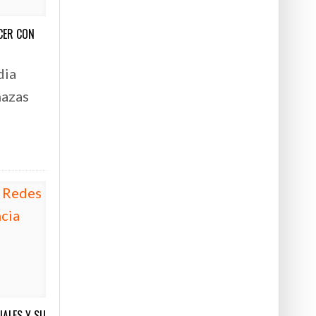
CER CON
dia
nazas
ALES Y SU