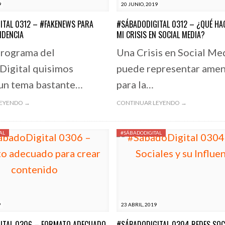
9
20 JUNIO, 2019
ITAL 0312 – #FAKENEWS PARA
#SÁBADODIGITAL 0312 – ¿QUÉ HA
NDENCIA
MI CRISIS EN SOCIAL MEDIA?
programa del
Una Crisis en Social Me
igital quisimos
puede representar ame
un tema bastante…
para la…
LEYENDO →
CONTINUAR LEYENDO →
AL
#SÁBADODIGITAL
9
23 ABRIL, 2019
ITAL 0306 – FORMATO ADECUADO
#SÁBADODIGITAL 0304 REDES SOCI