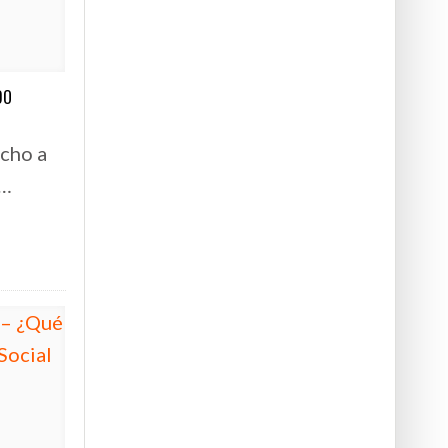
DO
cho a
s…