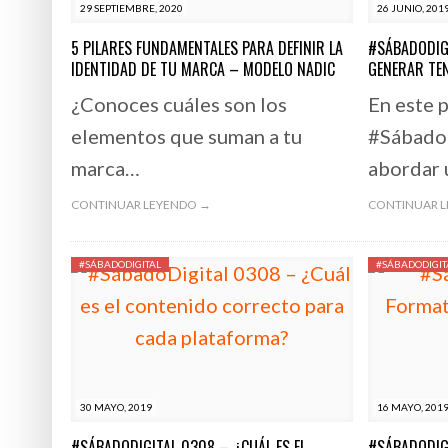
29 SEPTIEMBRE, 2020
26 JUNIO, 201
5 PILARES FUNDAMENTALES PARA DEFINIR LA
#SÁBADODIG
IDENTIDAD DE TU MARCA – MODELO NADIC
GENERAR TE
¿Conoces cuáles son los
En este 
elementos que suman a tu
#SábadoD
marca…
abordar 
CONTINUAR LEYENDO →
CONTINUAR 
#SÁBADODIGITAL
#SÁBADODIGIT
30 MAYO, 2019
16 MAYO, 201
#SÁBADODIGITAL 0308 – ¿CUÁL ES EL
#SÁBADODIG