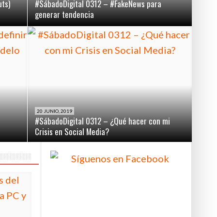
uts)
#SábadoDigital 0312 – #FakeNews para
PLATAFOR
generar tendencia
20 JUNIO, 2019
#SábadoDigital 0312 – ¿Qué hacer con mi
Crisis en Social Media?