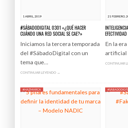
1 ABRIL, 2019
21 FEBRERO, 
#SÁBADODIGITAL 0301 «¿QUÉ HACER
INTELIGENCIA
CUÁNDO UNA RED SOCIAL SE CAE?»
EFECTIVIDAD
Iniciamos la tercera temporada
En la era
del #SábadoDigital con un
artificial
tema que…
CONTINUAR 
CONTINUAR LEYENDO →
#HAZMARCA
#SÁBADODIGIT