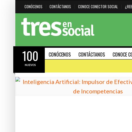
CONÓCENOS
CONTÁCTANOS
CONOCE CONECTOR SOCIAL
¿RE
100
CONÓCENOS
CONTÁCTANOS
CONOCE C
NUEVOS
#HAZMARCA
DESTACADO
HERRAMIENTAS
21 FEBRERO, 2024
15 AGOSTO, 2023
R CUÁNDO
INTELIGENCIA ARTIFICIAL: IMPULSOR DE
30 PODEROSOS ATAJOS DE
EFECTIVIDAD O DELATADOR DE
(SHORTCUTS) PARA PC Y 