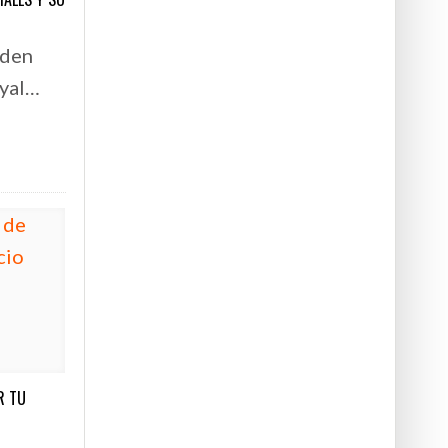
eden
oyal…
R TU