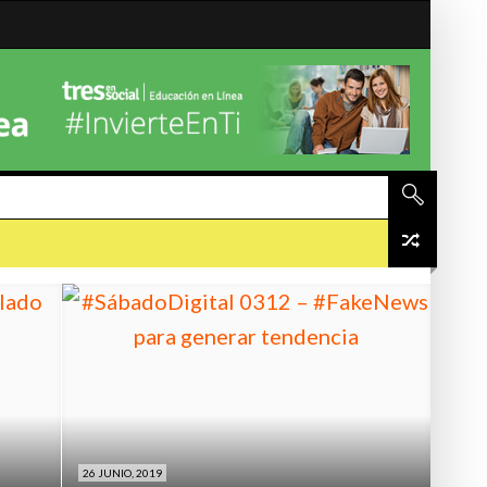
#SÁBADODIGITAL
#SÁBADO
20 JUNIO, 2019
30 MAYO
312 – #FAKENEWS PARA
#SÁBADODIGITAL 0312 – ¿QUÉ HACER CON MI
#SÁBADODI
IA
CRISIS EN SOCIAL MEDIA?
CONTENID
26 JUNIO, 2019