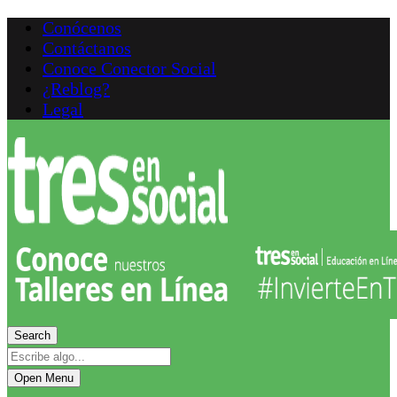
Conócenos
Contáctanos
Conoce Conector Social
¿Reblog?
Legal
Search
Open Menu