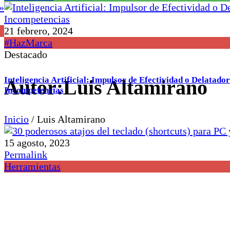
21 febrero, 2024
#HazMarca
Destacado
Inteligencia Artificial: Impulsor de Efectividad o Delatador
Autor:Luis Altamirano
Incompetencias
Inicio
/
Luis Altamirano
15 agosto, 2023
Permalink
Herramientas