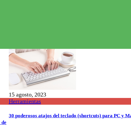
15 agosto, 2023
Herramientas
30 poderosos atajos del teclado (shortcuts) para PC y M
 de