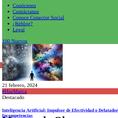
Conócenos
Contáctanos
Conoce Conector Social
¿Reblog?
Legal
100
Nuevos
21 febrero, 2024
#HazMarca
Destacado
Inteligencia Artificial: Impulsor de Efectividad o Delatador
Incompetencias