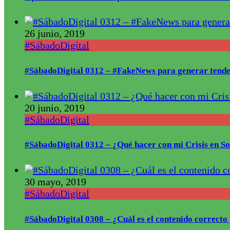
26 junio, 2019
#SábadoDigital
#SábadoDigital 0312 – #FakeNews para generar tende
20 junio, 2019
#SábadoDigital
#SábadoDigital 0312 – ¿Qué hacer con mi Crisis en S
30 mayo, 2019
#SábadoDigital
#SábadoDigital 0308 – ¿Cuál es el contenido correct