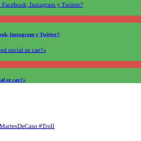
ook, Instagram y Twitter?
al se cae?»