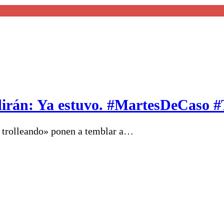
dirán: Ya estuvo. #MartesDeCaso #
án trolleando» ponen a temblar a…