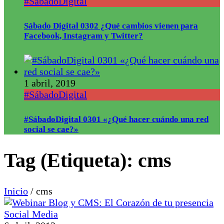
#SábadoDigital
Sábado Digital 0302 ¿Qué cambios vienen para
Facebook, Instagram y Twitter?
1 abril, 2019
#SábadoDigital
#SábadoDigital 0301 «¿Qué hacer cuándo una red
social se cae?»
Tag (Etiqueta):
cms
Inicio
/
cms