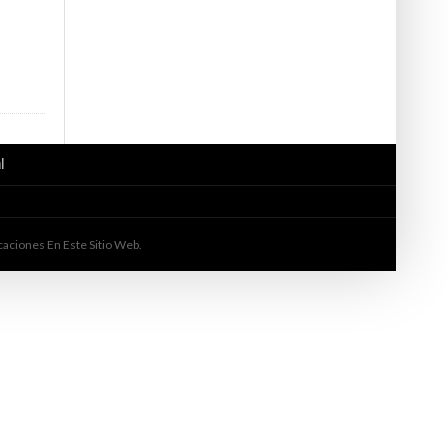
10 ABRIL, 2019
303 – LA REALIDAD DEL
SÁBADO DIGITAL 0302 ¿QUÉ CAMBIOS VIENEN
R EN EL MUNDO DIGITAL 😱
PARA FACEBOOK, INSTAGRAM Y TWITTER?
l
aciones En Este Sitio Web.