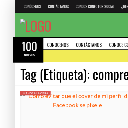
CONÓCENOS
CONTÁCTANOS
CONOCE CONECTOR SOCIAL
¿RE
100
CONÓCENOS
CONTÁCTANOS
CONOCE C
NUEVOS
Tag (Etiqueta):
compre
#HAZMARCA
DESTACADO
HERRAMIENTAS
15 AGOSTO, 2023
MANOS A LA OBRA
30 PODEROSOS ATAJOS DE
21 FEBRERO, 2024
(SHORTCUTS) PARA PC Y 
INTELIGENCIA ARTIFICIAL: IMPULSOR DE
EFECTIVIDAD O DELATADOR DE
INCOMPETENCIAS
#SÁBADODIGITAL
#SÁBADODIGITAL