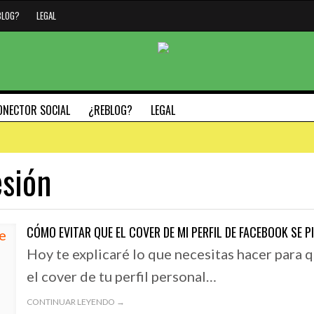
BLOG?
LEGAL
ONECTOR SOCIAL
¿REBLOG?
LEGAL
sión
#HAZMARCA
#SÁBADODIGITAL
26 JUNIO, 2019
CÓMO EVITAR QUE EL COVER DE MI PERFIL DE FACEBOOK SE P
L TECLADO
#SÁBADODIGITAL 0
29 SEPTIEMBRE, 2020
Hoy te explicaré lo que necesitas hacer para 
MAC
GENERAR TENDENC
5 PILARES FUNDAMENTALES PARA DEFINIR LA
el cover de tu perfil personal…
IDENTIDAD DE TU MARCA – MODELO NADIC
#SÁBADODIGITAL
#SÁBADODIGITAL
CONTINUAR LEYENDO →