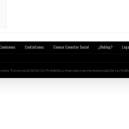
23 ABRIL, 2019
FORMATO ADECUADO
#SÁBADODIGITAL 0304 REDES SOCIALES Y SU
17 ABRIL, 2019
INFLUENCIA
#SÁBADODIGITAL 0
SOBRINITY MANAGE
Conócenos
Contáctanos
Conoce Conector Social
¿Reblog?
Lega
ados Tresensocial SA De CV. Prohibida La Reproducción No Autorizada De Las Public