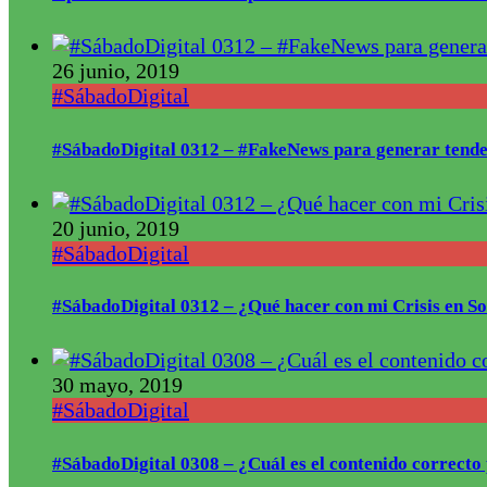
26 junio, 2019
#SábadoDigital
#SábadoDigital 0312 – #FakeNews para generar tende
20 junio, 2019
#SábadoDigital
#SábadoDigital 0312 – ¿Qué hacer con mi Crisis en S
30 mayo, 2019
#SábadoDigital
#SábadoDigital 0308 – ¿Cuál es el contenido correct