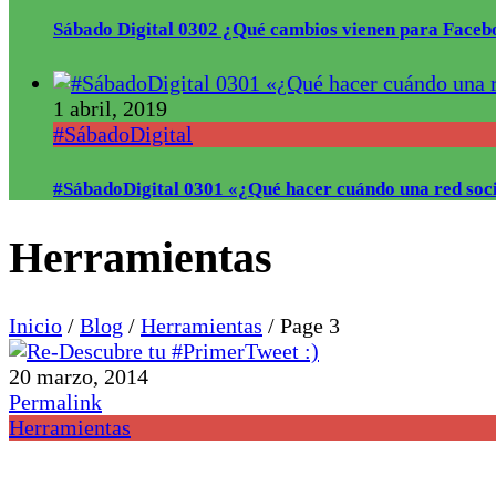
Sábado Digital 0302 ¿Qué cambios vienen para Faceb
1 abril, 2019
#SábadoDigital
#SábadoDigital 0301 «¿Qué hacer cuándo una red soci
Herramientas
Inicio
/
Blog
/
Herramientas
/
Page 3
20 marzo, 2014
Permalink
Herramientas