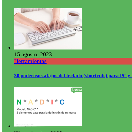
15 agosto, 2023
Herramientas
30 poderosos atajos del teclado (shortcuts) para PC 