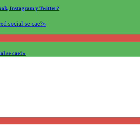
ook, Instagram y Twitter?
al se cae?»