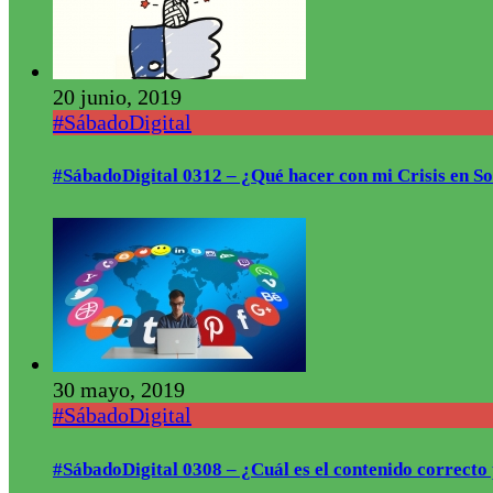
20 junio, 2019
#SábadoDigital
#SábadoDigital 0312 – ¿Qué hacer con mi Crisis en S
30 mayo, 2019
#SábadoDigital
#SábadoDigital 0308 – ¿Cuál es el contenido correct