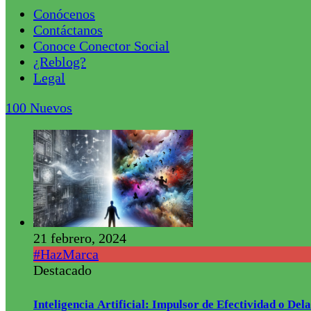
Conócenos
Contáctanos
Conoce Conector Social
¿Reblog?
Legal
100
Nuevos
21 febrero, 2024
#HazMarca
Destacado
Inteligencia Artificial: Impulsor de Efectividad o De