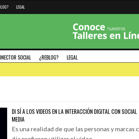
BLOG?
LEGAL
ONECTOR SOCIAL
¿REBLOG?
LEGAL
#HAZMARCA
#SÁBADODIGITAL
DI SÍ A LOS VIDEOS EN LA INTERACCIÓN DIGITAL CON SOCIAL
MEDIA
29 SEPTIEMBRE, 2020
26 JUNIO, 2019
Es una realidad de que las personas y marcas 
L TECLADO
5 PILARES FUNDAMENTALES PARA DEFINIR LA
#SÁBADODIGITAL 0
MAC
IDENTIDAD DE TU MARCA – MODELO NADIC
GENERAR TENDENC
día prefieren utilizar el vídeo…