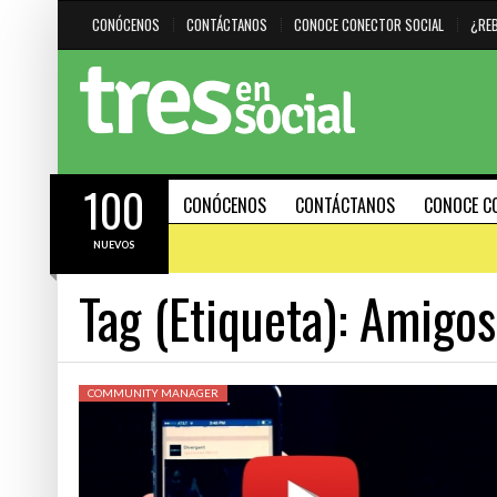
CONÓCENOS
CONTÁCTANOS
CONOCE CONECTOR SOCIAL
¿RE
100
CONÓCENOS
CONTÁCTANOS
CONOCE C
NUEVOS
Tag (Etiqueta):
Amigos
#HAZMARCA
DESTACADO
HERRAMIENTAS
COMMUNITY MANAGER
21 FEBRERO, 2024
15 AGOSTO, 2023
R CUÁNDO
INTELIGENCIA ARTIFICIAL: IMPULSOR DE
30 PODEROSOS ATAJOS DE
EFECTIVIDAD O DELATADOR DE
(SHORTCUTS) PARA PC Y 