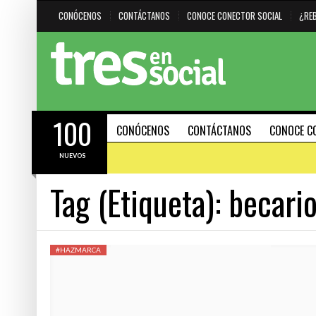
CONÓCENOS
CONTÁCTANOS
CONOCE CONECTOR SOCIAL
¿RE
100
CONÓCENOS
CONTÁCTANOS
CONOCE C
NUEVOS
Tag (Etiqueta):
becari
#HAZMARCA
DESTACADO
HERRAMIENTAS
#HAZMARCA
21 FEBRERO, 2024
15 AGOSTO, 2023
R CUÁNDO
INTELIGENCIA ARTIFICIAL: IMPULSOR DE
30 PODEROSOS ATAJOS DE
EFECTIVIDAD O DELATADOR DE
(SHORTCUTS) PARA PC Y 