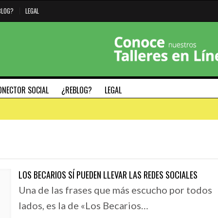
BLOG?
LEGAL
ONECTOR SOCIAL
¿REBLOG?
LEGAL
o
#HAZMARCA
#SÁBADODIGITAL
LOS BECARIOS SÍ PUEDEN LLEVAR LAS REDES SOCIALES
Una de las frases que más escucho por todos
29 SEPTIEMBRE, 2020
26 JUNIO, 2019
L TECLADO
5 PILARES FUNDAMENTALES PARA DEFINIR LA
#SÁBADODIGITAL 0
lados, es la de «Los Becarios…
MAC
IDENTIDAD DE TU MARCA – MODELO NADIC
GENERAR TENDENC