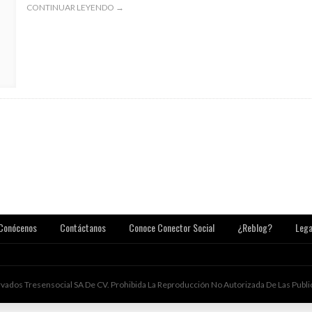
CONTINUAR LEYENDO →
Conócenos
Contáctanos
Conoce Conector Social
¿Reblog?
Lega
ados Tresensocial SA De CV. Prohibida La Reproducción No Autorizada De Las Public