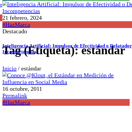
21 febrero, 2024
#HazMarca
Destacado
Inteligencia Artificial: Impulsor de Efectividad o Delatador
Tag (Etiqueta):
estándar
Incompetencias
Inicio
/
estándar
16 octubre, 2011
Permalink
#HazMarca