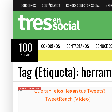
CONÓCENOS
CONTÁCTANOS
CONOCE CONECTOR SOCIAL
¿RE
100
CONÓCENOS
CONTÁCTANOS
CONOCE C
NUEVOS
Tag (Etiqueta):
herram
#HAZMARCA
DESTACADO
HERRAMIENTAS
15 AGOSTO, 2023
HERRAMIENTAS
R CUÁNDO
30 PODEROSOS ATAJOS DE
21 FEBRERO, 2024
(SHORTCUTS) PARA PC Y 
INTELIGENCIA ARTIFICIAL: IMPULSOR DE
EFECTIVIDAD O DELATADOR DE