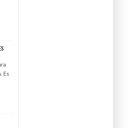
ES
ara
. Es