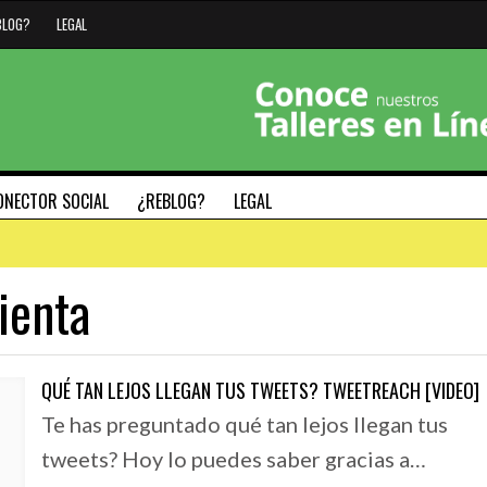
BLOG?
LEGAL
ONECTOR SOCIAL
¿REBLOG?
LEGAL
ienta
#HAZMARCA
#SÁBADODIGITAL
26 JUNIO, 2019
QUÉ TAN LEJOS LLEGAN TUS TWEETS? TWEETREACH [VIDEO]
L TECLADO
#SÁBADODIGITAL 0
Te has preguntado qué tan lejos llegan tus
29 SEPTIEMBRE, 2020
MAC
GENERAR TENDENC
5 PILARES FUNDAMENTALES PARA DEFINIR LA
tweets? Hoy lo puedes saber gracias a…
IDENTIDAD DE TU MARCA – MODELO NADIC