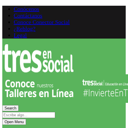
Conócenos
Contáctanos
Conoce Conector Social
¿Reblog?
Legal
Search
Open Menu