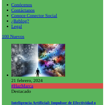
Conócenos
Contáctanos
Conoce Conector Social
¿Reblog?
Legal
100
Nuevos
21 febrero, 2024
#HazMarca
Destacado
Inteligencia Artificial: Impulsor de Efectividad o