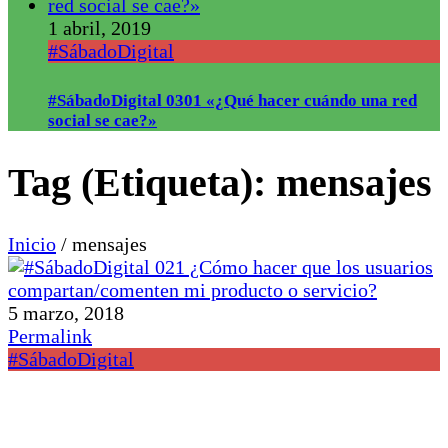
1 abril, 2019
#SábadoDigital
#SábadoDigital 0301 «¿Qué hacer cuándo una red
social se cae?»
Tag (Etiqueta):
mensajes
Inicio
/
mensajes
5 marzo, 2018
Permalink
#SábadoDigital