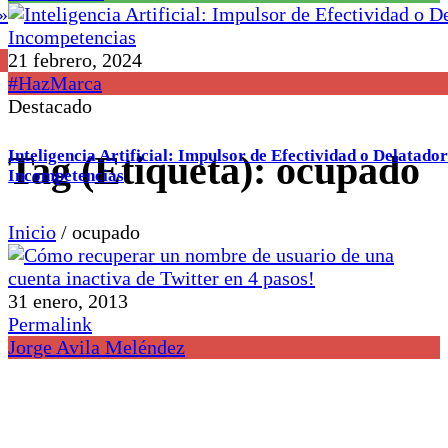
21 febrero, 2024
#HazMarca
Destacado
Inteligencia Artificial: Impulsor de Efectividad o Delatador
Tag (Etiqueta):
ocupado
Incompetencias
Inicio
/
ocupado
31 enero, 2013
Permalink
Jorge Avila Meléndez