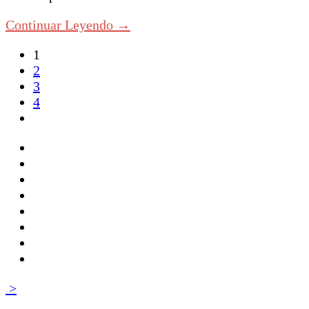
Continuar Leyendo →
1
2
3
4
>