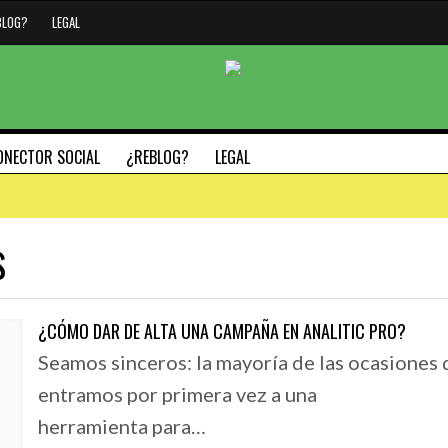
BLOG?
LEGAL
ONECTOR SOCIAL
¿REBLOG?
LEGAL
s
#HAZMARCA
#SÁBADODIGITAL
26 JUNIO, 2019
¿CÓMO DAR DE ALTA UNA CAMPAÑA EN ANALITIC PRO?
L TECLADO
#SÁBADODIGITAL 0
29 SEPTIEMBRE, 2020
Seamos sinceros: la mayoría de las ocasiones
MAC
GENERAR TENDENC
5 PILARES FUNDAMENTALES PARA DEFINIR LA
entramos por primera vez a una
IDENTIDAD DE TU MARCA – MODELO NADIC
herramienta para…