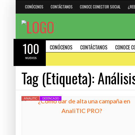
CONÓCENOS
CONTÁCTANOS
CONOCE CONECTOR SOCIAL
¿RE
100
CONÓCENOS
CONTÁCTANOS
CONOCE C
NUEVOS
Tag (Etiqueta):
Análisi
#HAZMARCA
DESTACADO
HERRAMIENTAS
15 AGOSTO, 2023
ANALITIC
DESTACADO
R CUÁNDO
30 PODEROSOS ATAJOS DE
21 FEBRERO, 2024
(SHORTCUTS) PARA PC Y 
INTELIGENCIA ARTIFICIAL: IMPULSOR DE
EFECTIVIDAD O DELATADOR DE
INCOMPETENCIAS