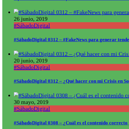
26 junio, 2019
#SábadoDigital
#SábadoDigital 0312 – #FakeNews para generar tende
20 junio, 2019
#SábadoDigital
#SábadoDigital 0312 – ¿Qué hacer con mi Crisis en S
30 mayo, 2019
#SábadoDigital
#SábadoDigital 0308 – ¿Cuál es el contenido correct