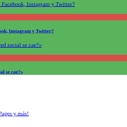
ook, Instagram y Twitter?
al se cae?»