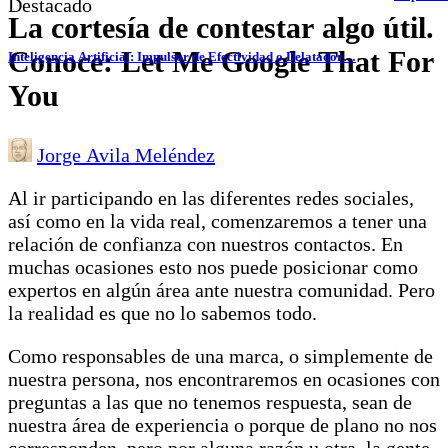
Destacado
La cortesía de contestar algo útil.
Conoce: Let Me Google That For
Inteligencia Artificial: Impulsor de Efectividad o Delatador…
You
Jorge Avila Meléndez
Al ir participando en las diferentes redes sociales,
así como en la vida real, comenzaremos a tener una
relación de confianza con nuestros contactos. En
muchas ocasiones esto nos puede posicionar como
expertos en algún área ante nuestra comunidad. Pero
la realidad es que no lo sabemos todo.
Como responsables de una marca, o simplemente de
nuestra persona, nos encontraremos en ocasiones con
preguntas a las que no tenemos respuesta, sean de
nuestra área de experiencia o porque de plano no nos
corresponden, pero por alguna razón u otra, la gente