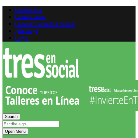
Conócenos
Contáctanos
Conoce Conector Social
¿Reblog?
Legal
Search
Open Menu