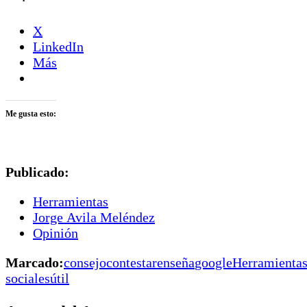
X
LinkedIn
Más
Me gusta esto:
Publicado:
Herramientas
Jorge Avila Meléndez
Opinión
Marcado:
consejo
contestar
enseña
google
Herramienta
sociales
útil