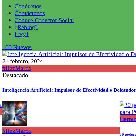
Conócenos
Contáctanos
Conoce Conector Social
¿Reblog?
Legal
100
Nuevos
21 febrero, 2024
#HazMarca
Destacado
Inteligencia Artificial: Impulsor de Efectividad o Delatad
Herra
#HazMarca
30 podero