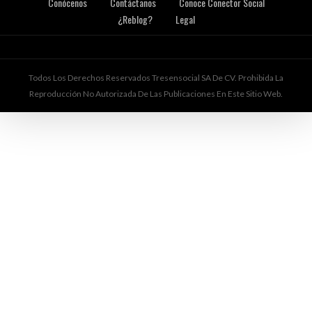
Conócenos
Contáctanos
Conoce Conector Social
¿Reblog?
Legal
Todos Los Derechos Reservados Tresensocial SA De CV. Prohibida La
Reproducción No Autorizada De Las Publicaciones En Este Sitio Web.