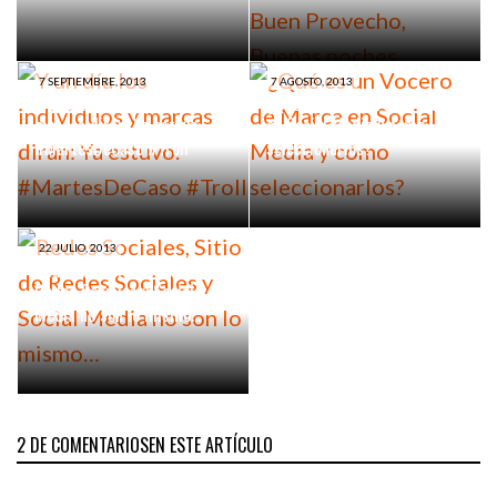
7 SEPTIEMBRE, 2013
7 AGOSTO, 2013
Y un día los individuos y
¿Qué es un Vocero de Marca
marcas dirán: Ya estuvo.
en Social Media y cómo
#MartesDeCaso #Troll
seleccionarlos?
22 JULIO, 2013
Redes Sociales, Sitio de
Redes Sociales y Social
Media no son lo mismo…
2 DE COMENTARIOSEN ESTE ARTÍCULO