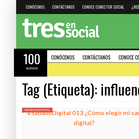
CONÓCENOS
CONTÁCTANOS
CONOCE CONECTOR SOCIAL
¿RE
100
CONÓCENOS
CONTÁCTANOS
CONOCE C
NUEVOS
Tag (Etiqueta):
influen
#HAZMARCA
DESTACADO
HERRAMIENTAS
15 AGOSTO, 2023
#SÁBADODIGITAL
R CUÁNDO
30 PODEROSOS ATAJOS DE
21 FEBRERO, 2024
(SHORTCUTS) PARA PC Y 
INTELIGENCIA ARTIFICIAL: IMPULSOR DE
EFECTIVIDAD O DELATADOR DE
INCOMPETENCIAS