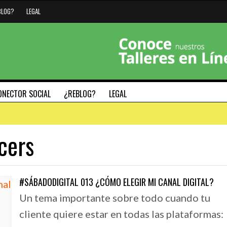
BLOG?
LEGAL
ONECTOR SOCIAL
¿REBLOG?
LEGAL
cers
#HAZMARCA
#SÁBADODIGITAL
#SÁBADODIGITAL 013 ¿CÓMO ELEGIR MI CANAL DIGITAL?
L TECLADO
29 SEPTIEMBRE, 2020
Un tema importante sobre todo cuando tu
26 JUNIO, 2019
MAC
5 PILARES FUNDAMENTALES PARA DEFINIR LA
#SÁBADODIGITAL 0
cliente quiere estar en todas las plataformas:
IDENTIDAD DE TU MARCA – MODELO NADIC
GENERAR TENDENC