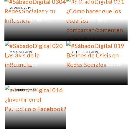
#SábadoDigital 021 ¿Cómo
hacer que los usuarios
23 ABRIL, 2019
#SábadoDigital 0304 Redes
compartan/comenten mi
Sociales y su Influencia
producto o servicio?
2 MARZO, 2018
28 FEBRERO, 2018
#SábadoDigital 020 Las 3k’s
#SábadoDigital 019 Básicos
de la influencia.
de Crisis en Redes Sociales
26 FEBRERO, 2018
#SábadoDigital 016
¿Invertir en el Periódico o
Facebook?