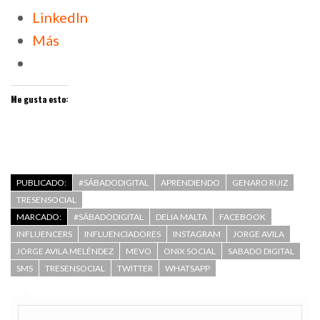
LinkedIn
Más
Me gusta esto:
PUBLICADO:
#SÁBADODIGITAL
APRENDIENDO
GENARO RUIZ
TRESENSOCIAL
MARCADO:
#SÁBADODIGITAL
DELIA MALTA
FACEBOOK
INFLUENCERS
INFLUENCIADORES
INSTAGRAM
JORGE AVILA
JORGE AVILA MELÉNDEZ
MEVO
ONIX SOCIAL
SABADO DIGITAL
SMS
TRESENSOCIAL
TWITTER
WHATSAPP