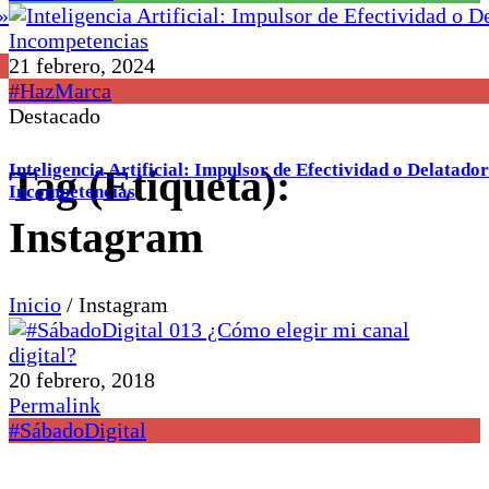
21 febrero, 2024
#HazMarca
Destacado
Inteligencia Artificial: Impulsor de Efectividad o Delatador
Tag (Etiqueta):
Incompetencias
Instagram
Inicio
/
Instagram
20 febrero, 2018
Permalink
#SábadoDigital