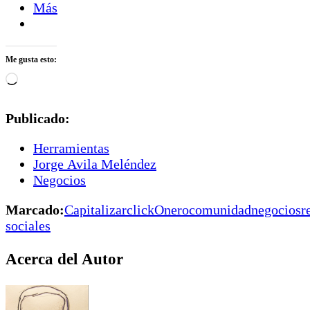
Más
Me gusta esto:
Cargando...
Publicado:
Herramientas
Jorge Avila Meléndez
Negocios
Marcado:
Capitalizar
clickOnero
comunidad
negocios
r
sociales
Acerca del Autor