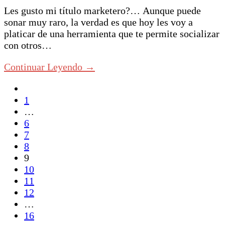
Les gusto mi título marketero?… Aunque puede
sonar muy raro, la verdad es que hoy les voy a
platicar de una herramienta que te permite socializar
con otros…
Continuar Leyendo →
1
…
6
7
8
9
10
11
12
…
16