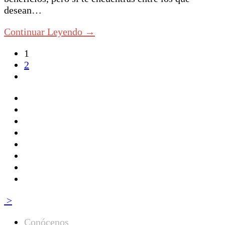
desean…
Continuar Leyendo →
1
2
>
Conócenos