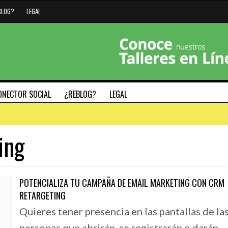
BLOG?
LEGAL
ONECTOR SOCIAL
¿REBLOG?
LEGAL
ing
#HAZMARCA
#SÁBADODIGITAL
POTENCIALIZA TU CAMPAÑA DE EMAIL MARKETING CON CRM
RETARGETING
29 SEPTIEMBRE, 2020
26 JUNIO, 2019
Quieres tener presencia en las pantallas de la
L TECLADO
5 PILARES FUNDAMENTALES PARA DEFINIR LA
#SÁBADODIGITAL 0
MAC
IDENTIDAD DE TU MARCA – MODELO NADIC
GENERAR TENDENC
personas que abrirán, se registrarán o darán…