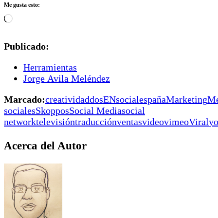
Me gusta esto:
Cargando...
Publicado:
Herramientas
Jorge Avila Meléndez
Marcado:
creatividad
dosENsocial
españa
Marketing
Me
sociales
Skoppos
Social Media
social
network
televisión
traducción
ventas
video
vimeo
Viral
yo
Acerca del Autor