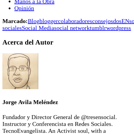
Manos a la Obra
Opinión
Marcado:
Blog
blogger
colaboradores
consejos
dosENso
sociales
Social Media
social network
tumblr
wordpress
Acerca del Autor
Jorge Avila Meléndez
Fundador y Director General de @tresensocial.
Instructor y Conferencista en Redes Sociales.
TecnoEvangelista. An Activist soul, with a