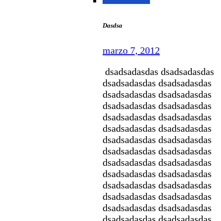
Dasdsa
marzo 7, 2012
dsadsadasdas dsadsadasdas
dsadsadasdas dsadsadasdas
dsadsadasdas dsadsadasdas
dsadsadasdas dsadsadasdas
dsadsadasdas dsadsadasdas
dsadsadasdas dsadsadasdas
dsadsadasdas dsadsadasdas
dsadsadasdas dsadsadasdas
dsadsadasdas dsadsadasdas
dsadsadasdas dsadsadasdas
dsadsadasdas dsadsadasdas
dsadsadasdas dsadsadasdas
dsadsadasdas dsadsadasdas
dsadsadasdas dsadsadasdas