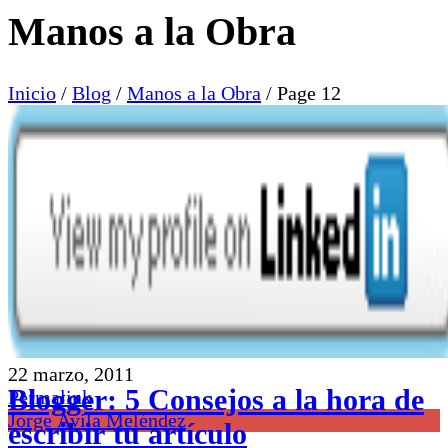
Manos a la Obra
Inicio
/
Blog
/
Manos a la Obra
/
Page 12
22 marzo, 2011
Blogger: 5 Consejos a la hora de
Permalink
Jorge Avila Meléndez
escribir tu artículo