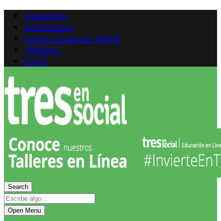
Conócenos
Contáctanos
Conoce Conector Social
¿Reblog?
Legal
Search
Open Menu