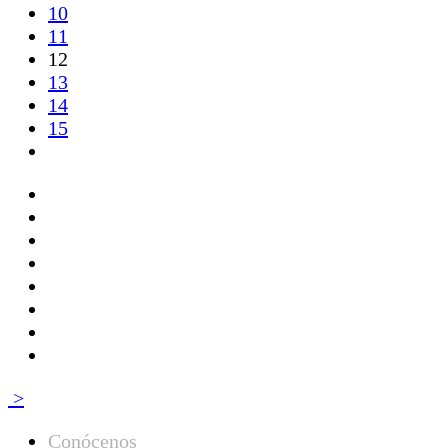
10
11
12
13
14
15
>
Conócenos