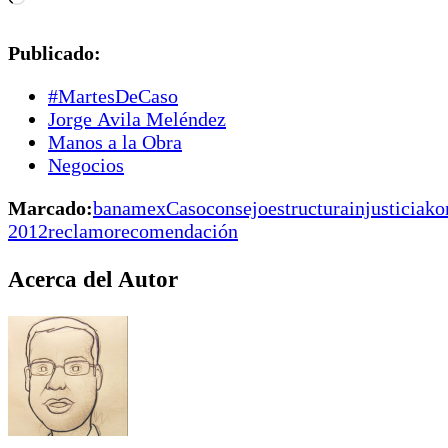
Publicado:
#MartesDeCaso
Jorge Avila Meléndez
Manos a la Obra
Negocios
Marcado:
banamex
Caso
consejo
estructura
injusticia
ko
2012
reclamo
recomendación
Acerca del Autor