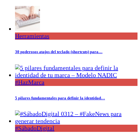
Herramientas
30 poderosos atajos del teclado (shortcuts) para…
#HazMarca
5 pilares fundamentales para definir la identidad…
#SábadoDigital